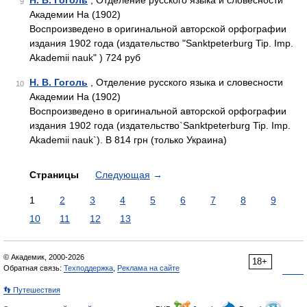
Н. В. Гоголь
, Отделение русского языка и словесности
9
Академии На (1902)
Воспроизведено в оригинальной авторской орфографии
издания 1902 года (издательство "Sanktpeterburg Tip. Imp.
Akademii nauk" ) 724 руб
Н. В. Гоголь
, Отделение русского языка и словесности
10
Академии На (1902)
Воспроизведено в оригинальной авторской орфографии
издания 1902 года (издательство`Sanktpeterburg Tip. Imp.
Akademii nauk`). В 814 грн (только Украина)
Страницы
Следующая
→
1
2
3
4
5
6
7
8
9
10
11
12
13
© Академик, 2000-2026
18+
Обратная связь:
Техподдержка
,
Реклама на сайте
👣 Путешествия